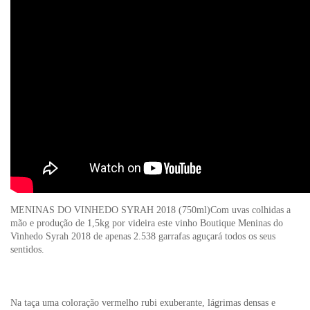
MENINAS DO VINHEDO SYRAH 2018 (750ml)Com uvas colhidas a
mão e produção de 1,5kg por videira este vinho Boutique Meninas do
Vinhedo Syrah 2018 de apenas 2.538 garrafas aguçará todos os seus
sentidos.
Na taça uma coloração vermelho rubi exuberante, lágrimas densas e