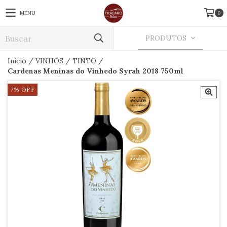
MENU
0
PRODUTOS
Início
/
VINHOS
/
TINTO
/
Cardenas Meninas do Vinhedo Syrah 2018 750ml
7
%
OFF