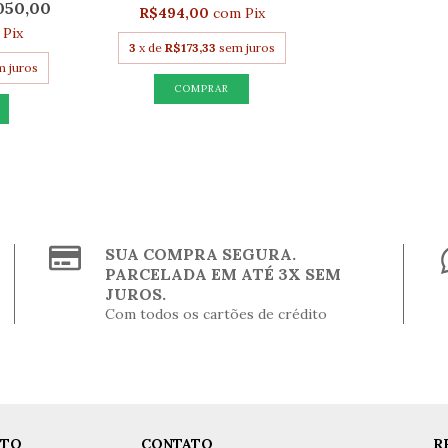
050,00
R$494,00
com
Pix
Pix
3
x de
R$173,33
sem juros
m juros
SUA COMPRA SEGURA.
PARCELADA EM ATÉ 3X SEM
JUROS.
Com todos os cartões de crédito
NTO
CONTATO
R