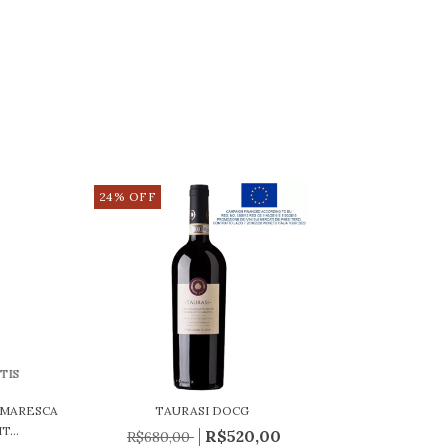
24
%
OFF
TIS
RMARESCA
TAURASI DOCG
...
R$520,00
R$680,00