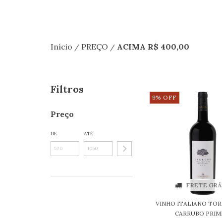
Início
PREÇO
ACIMA R$ 400,00
/
/
Filtros
9
%
OFF
Preço
DE
ATÉ
FRETE GRÁ
VINHO ITALIANO TO
CARRUBO PRIMIT