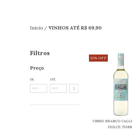
Início
VINHOS ATÉ R$ 69,90
/
Filtros
13
%
OFF
Preço
DE
ATÉ
VINHO BRANCO CALLI
DULCE 750M