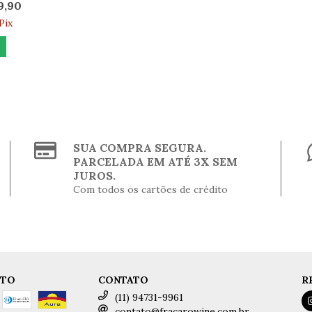
9,90
Pix
SUA COMPRA SEGURA.
PARCELADA EM ATÉ 3X SEM
JUROS.
Com todos os cartões de crédito
NTO
CONTATO
R
(11) 94731-9961
contato@fracarowine.com.br