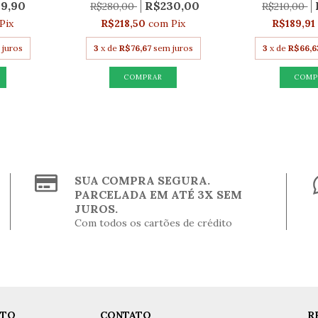
19,90
R$230,00
R$280,00
R$210,00
Pix
R$218,50
com
Pix
R$189,91
 juros
3
x de
R$76,67
sem juros
3
x de
R$66,6
SUA COMPRA SEGURA.
PARCELADA EM ATÉ 3X SEM
JUROS.
Com todos os cartões de crédito
NTO
CONTATO
R