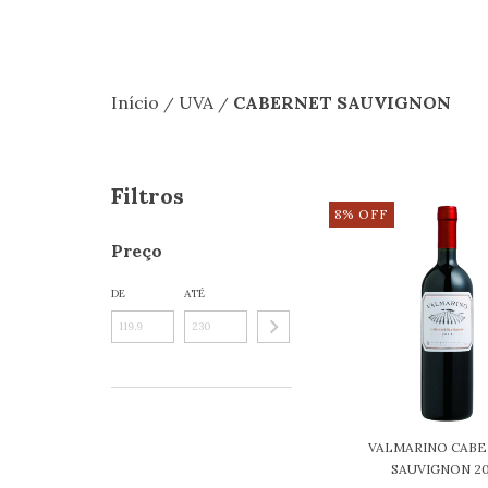
Início
UVA
CABERNET SAUVIGNON
/
/
Filtros
8
%
OFF
Preço
DE
ATÉ
VALMARINO CAB
SAUVIGNON 20