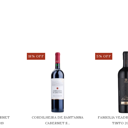
18
%
OFF
5
%
OFF
ERNET
CORDILHEIRA DE SANT'ANNA
FAMIGLIA VEAD
19
CABERNET S...
TINTO 202